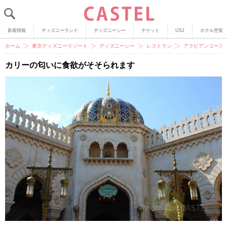
新着情報
ディズニーランド
ディズニーシー
チケット
USJ
ホテル空室
ホーム
東京ディズニーリゾート
ディズニーシー
レストラン
アラビアンコース
カリーの匂いに食欲がそそられます