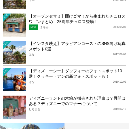
【オープンセサミ】開けゴマ！から生まれたチュロス
TDS
ワゴンまとめ！25周年チュロス登場！
まちゅ
2026/08/07
NEW
【インスタ映え】アラビアンコーストのSNS向け写真
TDS
スポット6選
はな
2017/07/03
【ディズニーシー】ダッフィーのフォトスポット10
TDS
選！クッキー・アンの新フォトスポットも！
はな
2019/12/02
ディズニーランドの木箱が撤去された理由は？再開は
ある？ディズニーでのマナーについて
しろまる
2019/02/19