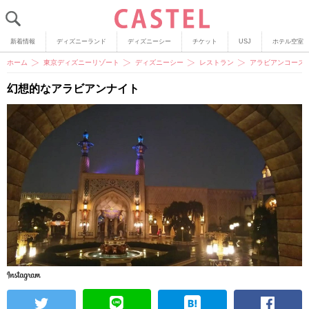
新着情報
ディズニーランド
ディズニーシー
チケット
USJ
ホテル空室
ホーム
東京ディズニーリゾート
ディズニーシー
レストラン
アラビアンコース
幻想的なアラビアンナイト