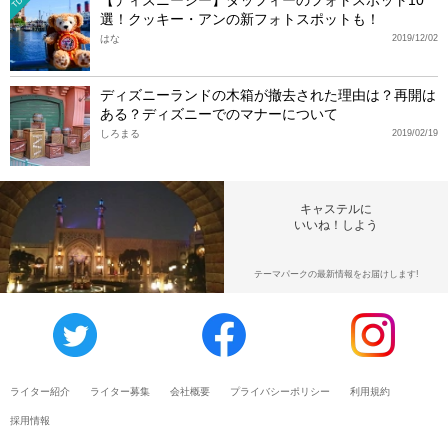
【ディズニーシー】ダッフィーのフォトスポット10
TDS
選！クッキー・アンの新フォトスポットも！
はな
2019/12/02
ディズニーランドの木箱が撤去された理由は？再開は
ある？ディズニーでのマナーについて
しろまる
2019/02/19
キャステルに
いいね！しよう
テーマパークの最新情報をお届けします!
ライター紹介
ライター募集
会社概要
プライバシーポリシー
利用規約
採用情報