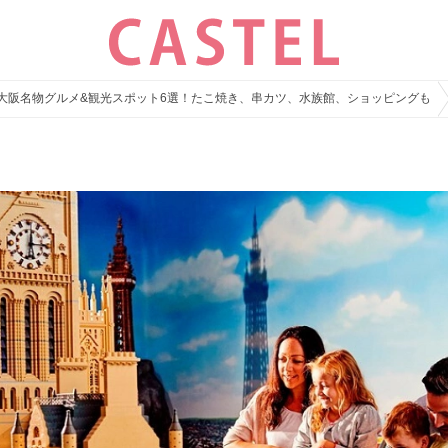
辺】大阪名物グルメ&観光スポット6選！たこ焼き、串カツ、水族館、ショッピングも