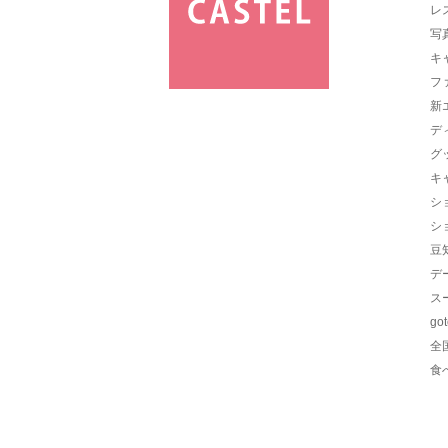
レ
写
キ
フ
新
デ
グ
キ
シ
シ
豆
デ
ス
go
全
食