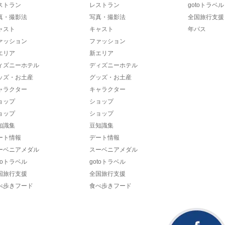
ストラン
レストラン
gotoトラベル
真・撮影法
写真・撮影法
全国旅行支援
ャスト
キャスト
年パス
ァッション
ファッション
エリア
新エリア
ィズニーホテル
ディズニーホテル
ッズ・お土産
グッズ・お土産
ャラクター
キャラクター
ョップ
ショップ
ョップ
ショップ
知識集
豆知識集
ート情報
デート情報
ーベニアメダル
スーベニアメダル
toトラベル
gotoトラベル
国旅行支援
全国旅行支援
べ歩きフード
食べ歩きフード