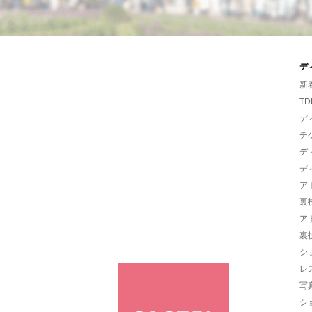
デ
新
TD
デ
チ
デ
デ
ア
裏
ア
裏
シ
レ
写
シ