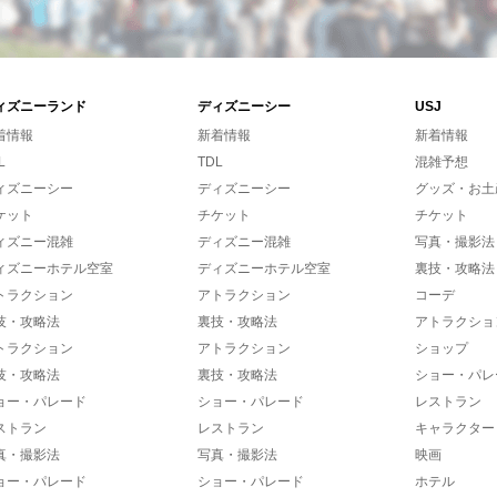
ィズニーランド
ディズニーシー
USJ
着情報
新着情報
新着情報
L
TDL
混雑予想
ィズニーシー
ディズニーシー
グッズ・お土
ケット
チケット
チケット
ィズニー混雑
ディズニー混雑
写真・撮影法
ィズニーホテル空室
ディズニーホテル空室
裏技・攻略法
トラクション
アトラクション
コーデ
技・攻略法
裏技・攻略法
アトラクショ
トラクション
アトラクション
ショップ
技・攻略法
裏技・攻略法
ショー・パレ
ョー・パレード
ショー・パレード
レストラン
ストラン
レストラン
キャラクター
真・撮影法
写真・撮影法
映画
ョー・パレード
ショー・パレード
ホテル