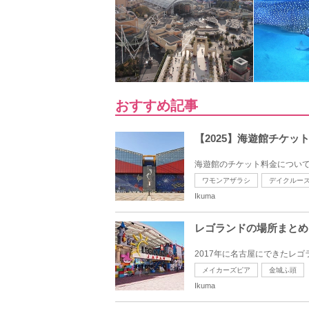
おすすめ記事
【2025】海遊館チケ
海遊館のチケット料金について
ワモンアザラシ
デイクルー
Ikuma
レゴランドの場所まとめ
2017年に名古屋にできたレ
メイカーズピア
金城ふ頭
Ikuma