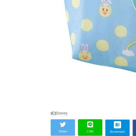
(C)
Disney
Twitter
LINE
Bookmark!