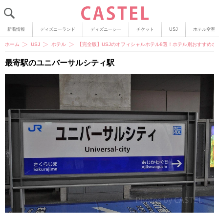
新着情報
ディズニーランド
ディズニーシー
チケット
USJ
ホテル空室
ホーム
USJ
ホテル
【完全版】USJのオフィシャルホテル8選！ホテル別おすすめ
最寄駅のユニバーサルシティ駅