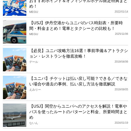
おすすめポイント＆オフィシャルホテル限定特典まと
め！
MEGU
2022/01/14
【USJ】伊丹空港からユニバのバス時刻表・所要時
間・料金まとめ！電車とタクシーとの比較も！
MEGU
2025/11/06
【必見】ユニバ攻略方法16選！事前準備＆アトラクシ
ョン・レストランを徹底攻略！
デール
2019/04/06
【ユニバ】チケットは払い戻し可能？できる／できな
い場合や過去の事例、払い戻し方法を徹底解説
えみりー
2019/09/05
【USJ】関空からユニバへのアクセスを解説！電車や
バスを使ったルートのパターンと料金、所要時間まと
め
ないん
2024/01/19