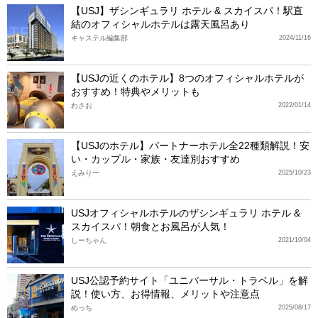
【USJ】ザシンギュラリ ホテル & スカイスパ！駅直
結のオフィシャルホテルは露天風呂あり
キャステル編集部
2024/11/16
【USJの近くのホテル】8つのオフィシャルホテルが
おすすめ！特典やメリットも
わさお
2022/01/14
【USJのホテル】パートナーホテル全22種類解説！安
い・カップル・家族・友達別おすすめ
えみりー
2025/10/23
USJオフィシャルホテルのザシンギュラリ ホテル &
スカイスパ！朝食とお風呂が人気！
しーちゃん
2021/10/04
USJ公認予約サイト「ユニバーサル・トラベル」を解
説！使い方、お得情報、メリットや注意点
めっち
2025/08/17