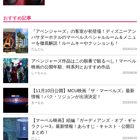
おすすめ記事
『アベンジャーズ』の客室が初登場！ディズニーアン
バサダーホテルのマーベルスペシャルルーム＆メニュ
ーを徹底解説！ルームキーやクッションも！
だんだん
2023/01/24
アベンジャーズ作品はこの順番で観るべし！マーベル
映画の公開年順、時系列とおすすめ作品
しーちゃん
2025/06/28
【11月10日公開】MCU映画『ザ・マーベルズ』最新
情報！パク・ソジュンが出演決定！
きーもも
2023/03/20
【マーベル映画】続編『ガーディアンズ・オブ・ギャ
ラクシー3』最新情報！あらすじ・キャスト・公開日
まとめ！
ぴょこ
2023/02/10