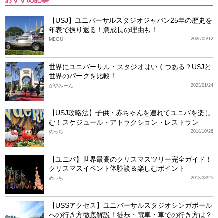
【USJ】ユニバーサルスタジオジャパン25年の歴史を
年表で振り返る！急成長の理由も！
MEGU
2026/05/12
世界にユニバーサル・スタジオはいくつある？USJと
世界のパークを比較！
がやみーん
2023/01/24
【USJ攻略法】子供・赤ちゃんを連れてユニバを楽し
む！スケジュール・アトラクション・レストラン
めっち
2018/10/26
【ユニバ】世界最高のクリスマスツリー完全ガイド！
クリスマスイベント体験談＆楽しむポイント
めっち
2018/08/25
【USSアクセス】ユニバーサルスタジオシンガポール
への行き方徹底解説！徒歩・電車・車での行き方は？