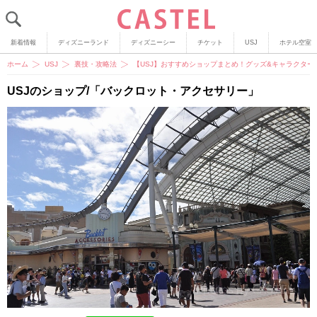
新着情報
ディズニーランド
ディズニーシー
チケット
USJ
ホテル空室
ホーム
USJ
裏技・攻略法
【USJ】おすすめショップまとめ！グッズ&キャラクタ
USJのショップ/「バックロット・アクセサリー」