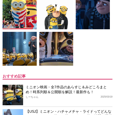
おすすめ記事
ミニオン映画・全7作品のあらすじ＆みどころまと
め！時系列順＆公開順を解説！最新作も！
しーちゃん
2025/03/19
【USJ】ミニオン・ハチャメチャ・ライドってどんな