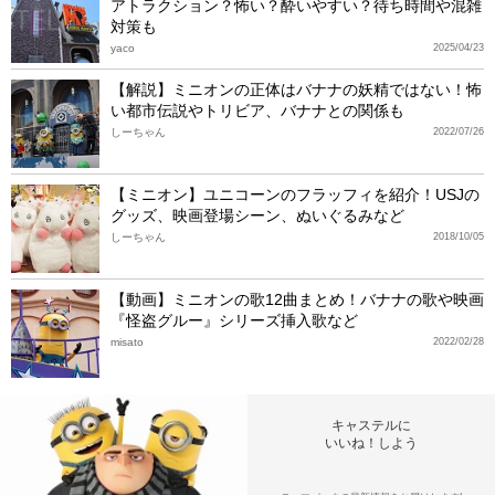
アトラクション？怖い？酔いやすい？待ち時間や混雑
対策も
yaco
2025/04/23
【解説】ミニオンの正体はバナナの妖精ではない！怖
い都市伝説やトリビア、バナナとの関係も
しーちゃん
2022/07/26
【ミニオン】ユニコーンのフラッフィを紹介！USJの
グッズ、映画登場シーン、ぬいぐるみなど
しーちゃん
2018/10/05
【動画】ミニオンの歌12曲まとめ！バナナの歌や映画
『怪盗グルー』シリーズ挿入歌など
misato
2022/02/28
キャステルに
いいね！しよう