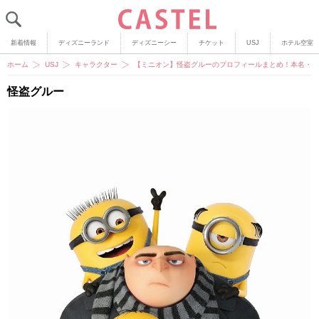
新着情報
ディズニーランド
ディズニーシー
チケット
USJ
ホテル空室
ホーム
USJ
キャラクター
【ミニオン】怪盗グルーのプロフィールまとめ！本名・年
怪盗グルー