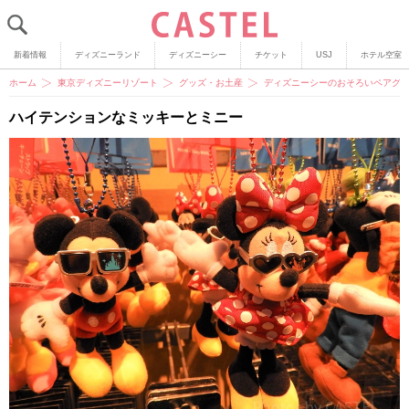
新着情報
ディズニーランド
ディズニーシー
チケット
USJ
ホテル空室
ホーム
東京ディズニーリゾート
グッズ・お土産
ディズニーシーのおそろいペアグッ
ハイテンションなミッキーとミニー