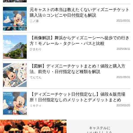
元キャストの本当は教えたくないディズニーチケット
購入法☆コンビニや日付指定も解説
二ノ瀬
2021/05/31
【画像解説】舞浜からディズニーシーへ徒歩での行き
方！モノレール・タクシー・バスと比較
ひまわり
2025/08/11
【図解】ディズニーチケットまとめ！値段と購入方
法、前売り・日付指定など種類を解説
てんてん
2021/05/31
【ディズニーチケット日付指定なし】値段＆販売場
所！日付指定なしのメリットとデメリットまとめ
ミキティ
2023/03/20
キャステルに
いいね！しよう