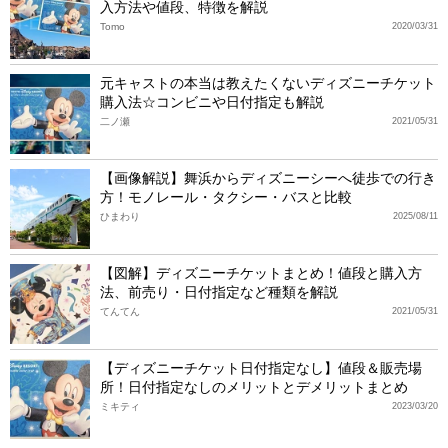
入方法や値段、特徴を解説
Tomo
2020/03/31
元キャストの本当は教えたくないディズニーチケット
購入法☆コンビニや日付指定も解説
二ノ瀬
2021/05/31
【画像解説】舞浜からディズニーシーへ徒歩での行き
方！モノレール・タクシー・バスと比較
ひまわり
2025/08/11
【図解】ディズニーチケットまとめ！値段と購入方
法、前売り・日付指定など種類を解説
てんてん
2021/05/31
【ディズニーチケット日付指定なし】値段＆販売場
所！日付指定なしのメリットとデメリットまとめ
ミキティ
2023/03/20