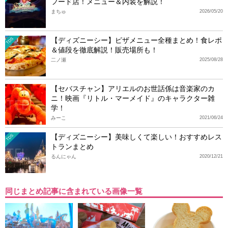
フード店！メニュー＆内装を解説！
まちゅ
2026/05/20
【ディズニーシー】ピザメニュー全種まとめ！食レポ
TDS
＆値段を徹底解説！販売場所も！
二ノ瀬
2025/08/28
【セバスチャン】アリエルのお世話係は音楽家のカ
ニ！映画『リトル・マーメイド』のキャラクター雑
学！
みーこ
2021/06/24
【ディズニーシー】美味しくて楽しい！おすすめレス
TDS
トランまとめ
るんにゃん
2020/12/21
同じまとめ記事に含まれている画像一覧