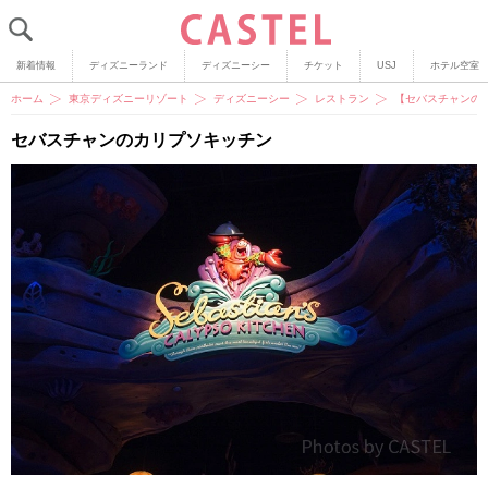
新着情報
ディズニーランド
ディズニーシー
チケット
USJ
ホテル空室
ホーム
東京ディズニーリゾート
ディズニーシー
レストラン
【セバスチャンの
セバスチャンのカリプソキッチン