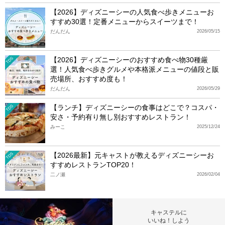
【2026】ディズニーシーの人気食べ歩きメニューお
すすめ30選！定番メニューからスイーツまで！
だんだん
2026/05/15
【2026】ディズニーシーのおすすめ食べ物30種厳
TDS
選！人気食べ歩きグルメや本格派メニューの値段と販
売場所、おすすめ度も！
だんだん
2026/05/29
【ランチ】ディズニーシーの食事はどこで？コスパ・
TDS
安さ・予約有り無し別おすすめレストラン！
みーこ
2025/12/24
【2026最新】元キャストが教えるディズニーシーお
TDS
すすめレストランTOP20！
二ノ瀬
2026/02/04
キャステルに
いいね！しよう