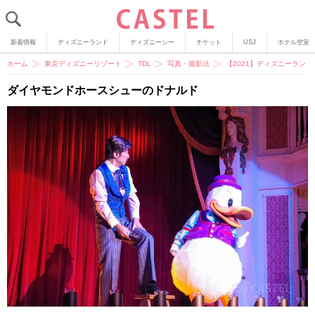
新着情報
ディズニーランド
ディズニーシー
チケット
USJ
ホテル空室
ホーム
東京ディズニーリゾート
TDL
写真・撮影法
【2021】ディズニーラン
ダイヤモンドホースシューのドナルド