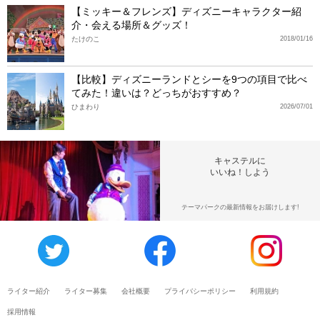
【ミッキー＆フレンズ】ディズニーキャラクター紹
介・会える場所＆グッズ！
たけのこ
2018/01/16
【比較】ディズニーランドとシーを9つの項目で比べ
てみた！違いは？どっちがおすすめ？
ひまわり
2026/07/01
キャステルに
いいね！しよう
テーマパークの最新情報をお届けします!
ライター紹介
ライター募集
会社概要
プライバシーポリシー
利用規約
採用情報