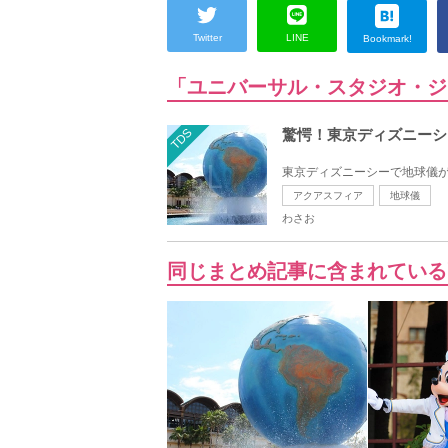
Twitter
LINE
Bookmark!
「ユニバーサル・スタジオ・ジ
TDS
驚愕！東京ディズニーシ
東京ディズニーシーで地球儀が
アクアスフィア
地球儀
わさお
同じまとめ記事に含まれている