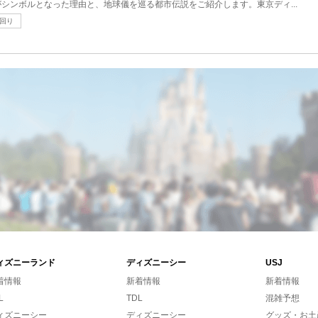
シンボルとなった理由と、地球儀を巡る都市伝説をご紹介します。東京ディ...
回り
ィズニーランド
ディズニーシー
USJ
着情報
新着情報
新着情報
L
TDL
混雑予想
ィズニーシー
ディズニーシー
グッズ・お土