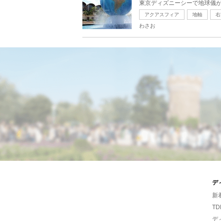
東京ディズニーシーで地球儀が
アクアスフィア
地軸
右
わさお
デ
新
TD
デ