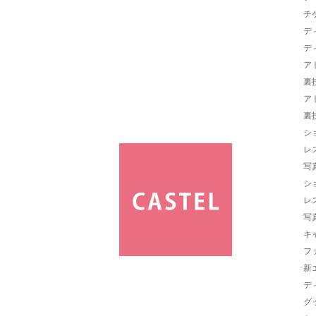
チ
デ
デ
ア
裏
ア
裏
シ
レ
写
シ
レ
写
キ
フ
新
デ
グ