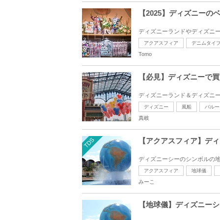
【2025】ディズニー
ディズニーランドやディズニー
アクアスフィア
デニムタイ
Tomo
【必見】ディズニーで買
ディズニーランド＆ディズニー
ディズニー
風船
バルー
真岐
TDS
【アクアスフィア】ディ
ディズニーシーのシンボルの地
アクアスフィア
地球儀
みーこ
【地球儀】ディズニーシ