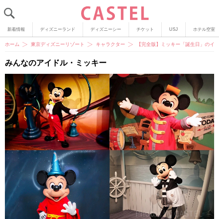
新着情報
ディズニーランド
ディズニーシー
チケット
USJ
ホテル空室
ホーム
東京ディズニーリゾート
キャラクター
【完全版】ミッキー「誕生日」のイベ
みんなのアイドル・ミッキー