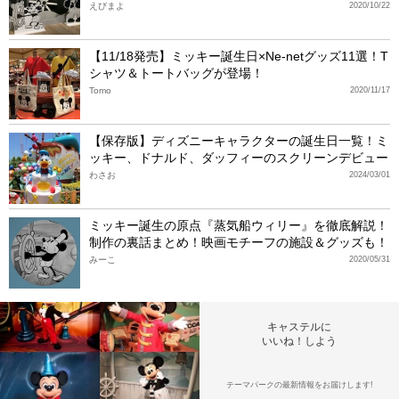
えびまよ
2020/10/22
【11/18発売】ミッキー誕生日×Ne-netグッズ11選！T
シャツ＆トートバッグが登場！
Tomo
2020/11/17
【保存版】ディズニーキャラクターの誕生日一覧！ミ
ッキー、ドナルド、ダッフィーのスクリーンデビュー
わさお
2024/03/01
ミッキー誕生の原点『蒸気船ウィリー』を徹底解説！
制作の裏話まとめ！映画モチーフの施設＆グッズも！
みーこ
2020/05/31
キャステルに
いいね！しよう
テーマパークの最新情報をお届けします!