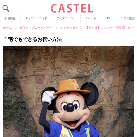
新着情報
ディズニーランド
ディズニーシー
チケット
USJ
ホテル空室
ホーム
東京ディズニーリゾート
キャラクター
【完全版】ミッキー「誕生日」のイベ
自宅でもできるお祝い方法