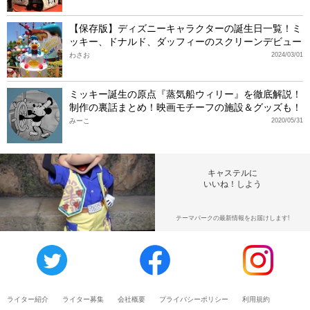
【保存版】ディズニーキャラクターの誕生日一覧！ミ
ッキー、ドナルド、ダッフィーのスクリーンデビュー
わさお
2024/03/01
ミッキー誕生の原点『蒸気船ウィリー』を徹底解説！
制作の裏話まとめ！映画モチーフの施設＆グッズも！
みーこ
2020/05/31
キャステルに
いいね！しよう
テーマパークの最新情報をお届けします!
ライター紹介
ライター募集
会社概要
プライバシーポリシー
利用規約