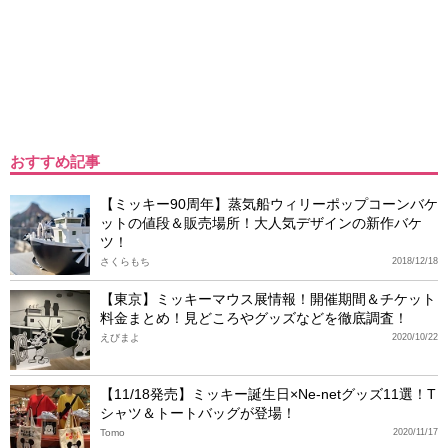
おすすめ記事
【ミッキー90周年】蒸気船ウィリーポップコーンバケ
ットの値段＆販売場所！大人気デザインの新作バケ
ツ！
さくらもち
2018/12/18
【東京】ミッキーマウス展情報！開催期間＆チケット
料金まとめ！見どころやグッズなどを徹底調査！
えびまよ
2020/10/22
【11/18発売】ミッキー誕生日×Ne-netグッズ11選！T
シャツ＆トートバッグが登場！
Tomo
2020/11/17