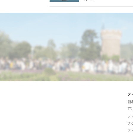
デ
新
TD
デ
チ
デ