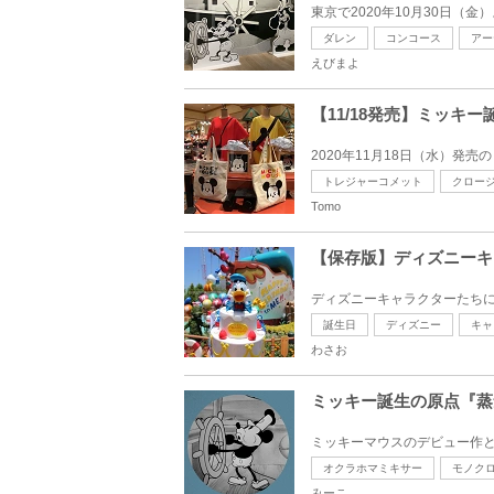
東京で2020年10月30日（
ダレン
コンコース
アー
えびまよ
【11/18発売】ミッキー
2020年11月18日（水）発売
トレジャーコメット
クロー
Tomo
【保存版】ディズニーキ
ディズニーキャラクターたちに
誕生日
ディズニー
キャ
わさお
ミッキー誕生の原点『蒸
ミッキーマウスのデビュー作と
オクラホマミキサー
モノク
みーこ