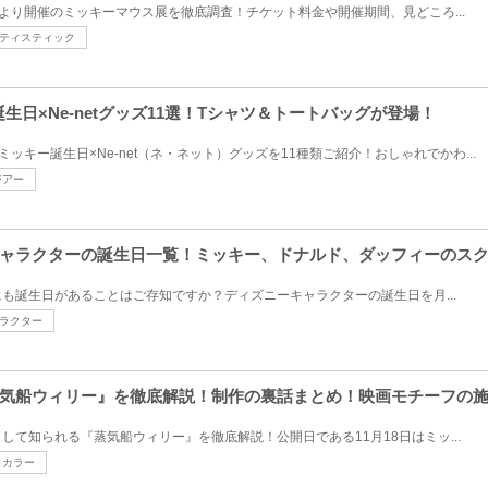
金）より開催のミッキーマウス展を徹底調査！チケット料金や開催期間、見どころ...
ティスティック
誕生日×Ne-netグッズ11選！Tシャツ＆トートバッグが登場！
のミッキー誕生日×Ne-net（ネ・ネット）グッズを11種類ご紹介！おしゃれでかわ...
ジアー
ャラクターの誕生日一覧！ミッキー、ドナルド、ダッフィーのス
も誕生日があることはご存知ですか？ディズニーキャラクターの誕生日を月...
ラクター
気船ウィリー』を徹底解説！制作の裏話まとめ！映画モチーフの
して知られる『蒸気船ウィリー』を徹底解説！公開日である11月18日はミッ...
ロカラー