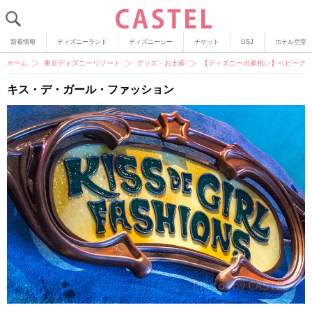
新着情報
ディズニーランド
ディズニーシー
チケット
USJ
ホテル空室
ホーム
東京ディズニーリゾート
グッズ・お土産
【ディズニー出産祝い】ベビーグ
キス・デ・ガール・ファッション