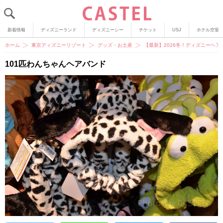
新着情報
ディズニーランド
ディズニーシー
チケット
USJ
ホテル空室
ホーム
東京ディズニーリゾート
グッズ・お土産
【最新】2026冬！ディズニーヘア
101匹わんちゃんヘアバンド