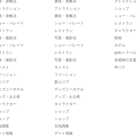
技・攻略法
裏技・攻略法
アトラクショ
トラクション
アトラクション
ショップ
技・攻略法
裏技・攻略法
ショー・パレ
ョー・パレード
ショー・パレード
レストラン
ストラン
レストラン
キャラクター
真・撮影法
写真・撮影法
映画
ョー・パレード
ショー・パレード
ホテル
ストラン
レストラン
gotoトラベル
真・撮影法
写真・撮影法
全国旅行支援
ャスト
キャスト
年パス
ァッション
ファッション
エリア
新エリア
ィズニーホテル
ディズニーホテル
ッズ・お土産
グッズ・お土産
ャラクター
キャラクター
ョップ
ショップ
ョップ
ショップ
知識集
豆知識集
ート情報
デート情報