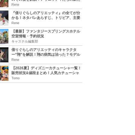
な住処は？翔の病気は治る？
Rene
『借りぐらしのアリエッティ』の全てが分
かる！ネタバレあらすじ、トリビア、主要
キャラまとめ！
Rene
【最新】ファンタジースプリングスホテル
空室情報・予約状況
キャステル編集部
借りぐらしのアリエッティのキャラクタ
ー”翔”を解説！翔の病気は治った？モデル
は誰？
Rene
【2026夏】ディズニーカチューシャ一覧！
販売状況&値段まとめ！人気カチューシャ
をチェック
Tomo