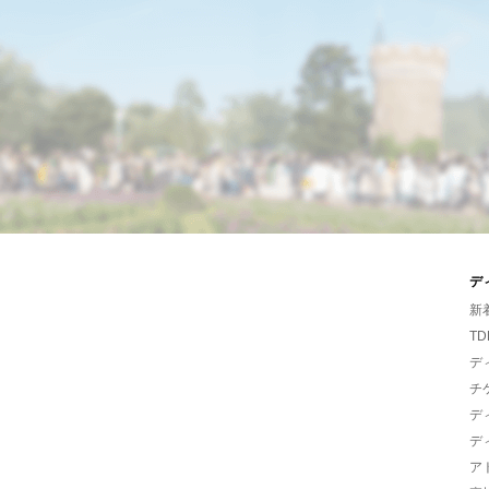
デ
新
TD
デ
チ
デ
デ
ア