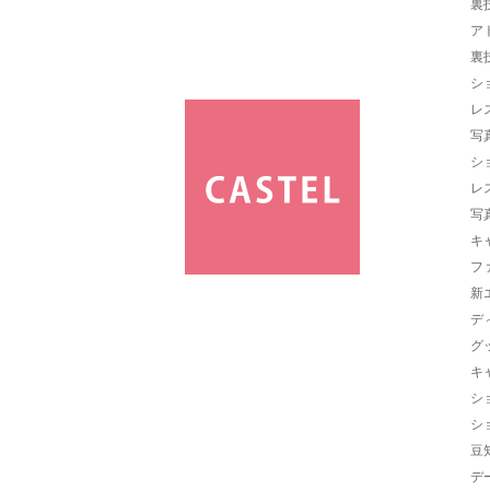
裏
ア
裏
シ
レ
写
シ
レ
写
キ
フ
新
デ
グ
キ
シ
シ
豆
デ