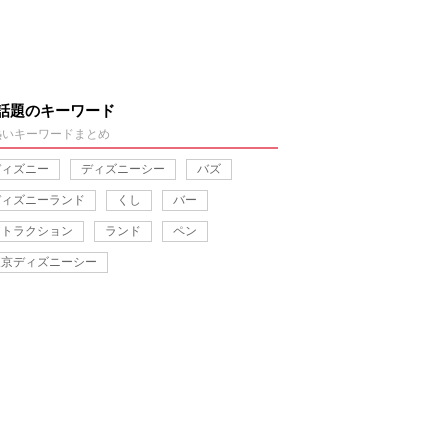
話題のキーワード
熱いキーワードまとめ
ディズニー
ディズニーシー
バズ
ディズニーランド
くし
バー
アトラクション
ランド
ペン
東京ディズニーシー