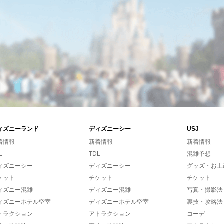
ィズニーランド
ディズニーシー
USJ
着情報
新着情報
新着情報
L
TDL
混雑予想
ィズニーシー
ディズニーシー
グッズ・お土
ケット
チケット
チケット
ィズニー混雑
ディズニー混雑
写真・撮影法
ィズニーホテル空室
ディズニーホテル空室
裏技・攻略法
トラクション
アトラクション
コーデ