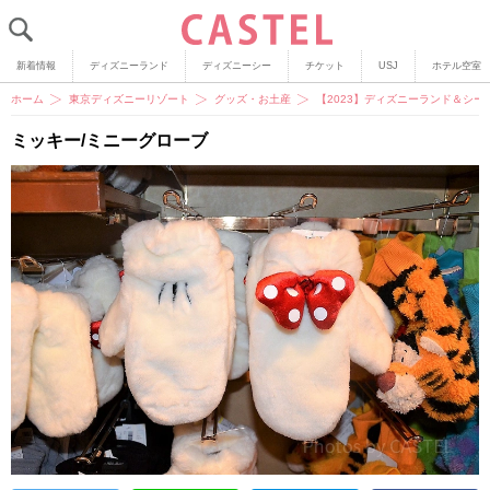
新着情報
ディズニーランド
ディズニーシー
チケット
USJ
ホテル空室
ホーム
東京ディズニーリゾート
グッズ・お土産
【2023】ディズニーランド＆シー
ミッキー/ミニーグローブ