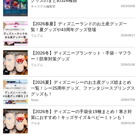
グッズのまとめ326種類
キャステル編集部
2023/03/06
【2026春夏】ディズニーランドのお土産グッズ一
覧！夏グッズや43周年グッズ登場
てんてん
2026/06/17
【2026冬】ディズニーブランケット・手袋・マフラ
ー！防寒対策グッズ
てんてん
2026/01/06
【2026夏】ディズニーシーのお土産グッズ総まとめ
一覧！シー25周年グッズ、ファンタジースプリングス
グッズも！
Tomo
2026/07/09
【2026冬】ディズニーの手袋全19種まとめ！寒さ対
策におすすめ！キッズサイズ＆ベビーミトンも！
アカネ
2026/01/06