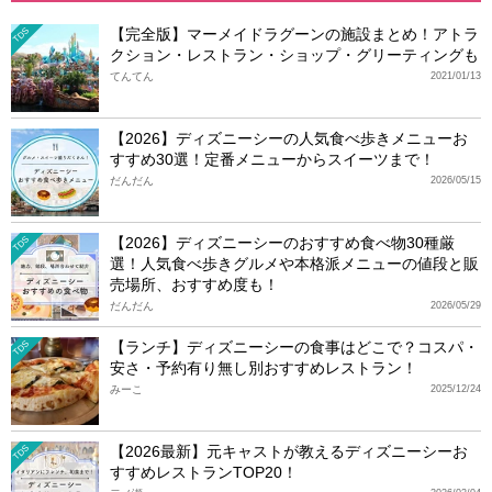
【完全版】マーメイドラグーンの施設まとめ！アトラ
TDS
クション・レストラン・ショップ・グリーティングも
てんてん
2021/01/13
【2026】ディズニーシーの人気食べ歩きメニューお
すすめ30選！定番メニューからスイーツまで！
だんだん
2026/05/15
【2026】ディズニーシーのおすすめ食べ物30種厳
TDS
選！人気食べ歩きグルメや本格派メニューの値段と販
売場所、おすすめ度も！
だんだん
2026/05/29
【ランチ】ディズニーシーの食事はどこで？コスパ・
TDS
安さ・予約有り無し別おすすめレストラン！
みーこ
2025/12/24
【2026最新】元キャストが教えるディズニーシーお
TDS
すすめレストランTOP20！