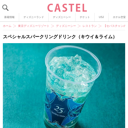
新着情報
ディズニーランド
ディズニーシー
チケット
USJ
ホテル空室
ホーム
東京ディズニーリゾート
ディズニーシー
レストラン
【セバスチャンの
スペシャルスパークリングドリンク（キウイ＆ライム）