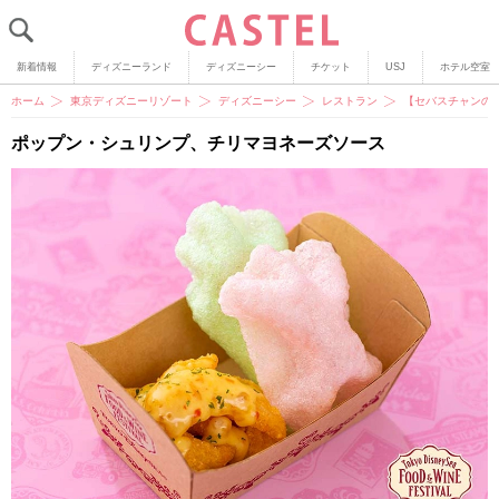
新着情報
ディズニーランド
ディズニーシー
チケット
USJ
ホテル空室
ホーム
東京ディズニーリゾート
ディズニーシー
レストラン
【セバスチャンの
ポップン・シュリンプ、チリマヨネーズソース