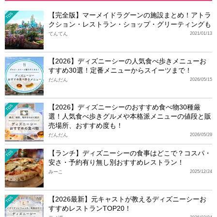
【完全版】マーメイドラグーンの施設まとめ！アトラ
TDS
クション・レストラン・ショップ・グリーティングも
てんてん
2021/01/13
【2026】ディズニーシーの人気食べ歩きメニューお
すすめ30選！定番メニューからスイーツまで！
だんだん
2026/05/15
【2026】ディズニーシーのおすすめ食べ物30種厳
TDS
選！人気食べ歩きグルメや本格派メニューの値段と販
売場所、おすすめ度も！
だんだん
2026/05/29
【ランチ】ディズニーシーの食事はどこで？コスパ・
TDS
安さ・予約有り無し別おすすめレストラン！
みーこ
2025/12/24
【2026最新】元キャストが教えるディズニーシーお
TDS
すすめレストランTOP20！