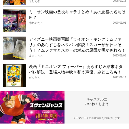
えむえむ
2025/07/16
ミニオン映画の悪役キャラまとめ！あの悪役の名前は
何？
赤色のたこ
2025/05/01
ディズニー映画実写版『ライオン・キング：ムファ
サ』のあらすじをネタバレ解説！スカーがかわいそ
う！？ムファサとスカーの対立の原因が明かされる！
まるこさん
2025/01/09
映画『ミニオンズ フィーバー』あらすじ＆結末ネタ
バレ解説！登場人物や吹き替え声優、みどころも！
だんだん
2022/07/18
キャステルに
いいね！しよう
テーマパークの最新情報をお届けします!