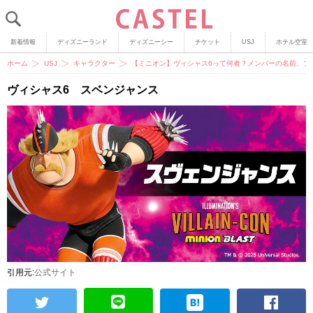
新着情報
ディズニーランド
ディズニーシー
チケット
USJ
ホテル空室
ホーム
USJ
キャラクター
【ミニオン】ヴィシャス6って何者？メンバーの名前、プ
ヴィシャス6 スベンジャンス
引用元:
公式サイト