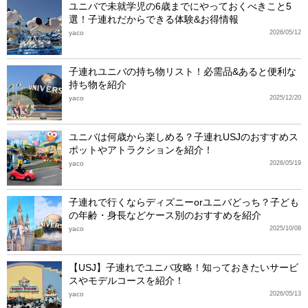
ユニバで未就学児の6歳までにやっておくべきこと5
選！子連れだからできる体験&お得情報
yaco
2026/05/12
子連れユニバの持ち物リスト！必需品&あると便利な
持ち物を紹介
yaco
2025/12/20
ユニバは何歳から楽しめる？子連れUSJのおすすめス
ポットやアトラクションを紹介！
yaco
2026/05/19
子連れで行くならディズニーorユニバどっち？子ども
の年齢・身長などケース別のおすすめを紹介
yaco
2025/10/08
【USJ】子連れでユニバ攻略！知っておきたいサービ
スやモデルコースを紹介！
yaco
2026/05/13