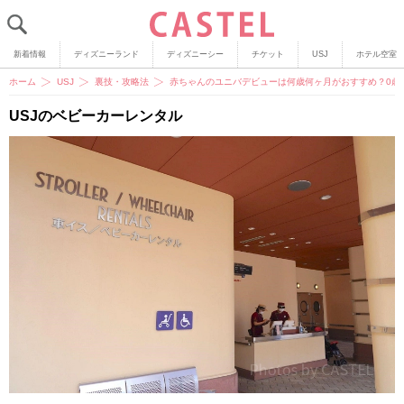
新着情報
ディズニーランド
ディズニーシー
チケット
USJ
ホテル空室
ホーム
USJ
裏技・攻略法
赤ちゃんのユニバデビューは何歳何ヶ月がおすすめ？0歳
USJのベビーカーレンタル