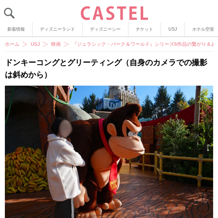
新着情報
ディズニーランド
ディズニーシー
チケット
USJ
ホテル空室
ホーム
USJ
映画
『ジュラシック・パーク＆ワールド』シリーズ6作品の繋がり＆あ
ドンキーコングとグリーティング（自身のカメラでの撮影
は斜めから）