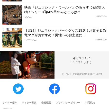
映画『ジュラシック・ワールド』のあらすじ&登場人
物！シリーズ第4作目のみどころは？
ないん
2022/07/28
【USJ】ジュラシックパークグッズ19選！お菓子＆恐
竜マグがおすすめ！男性へのお土産に！
しーちゃん
2018/12/16
キャステルに
いいね！しよう
テーマパークの最新情報をお届けします!
ライター紹介
ライター募集
会社概要
プライバシーポリシー
利用規約