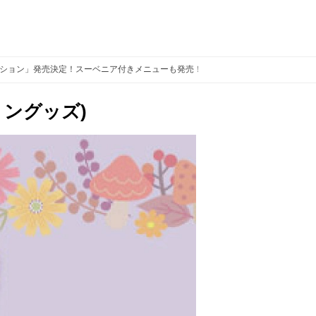
ーション」発売決定！スーベニア付きメニューも発売！
ぬいぐるみコスチュー
ングッズ)