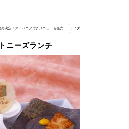
」発売決定！スーベニア付きメニューも発売！
“ダッフィー＆フレンズのウェア・
ントニーズランチ