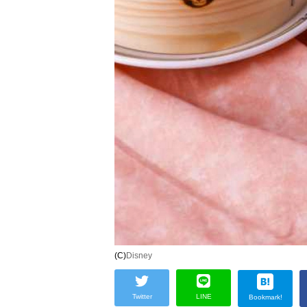
(C)
Disney
Twitter
LINE
Bookmark!