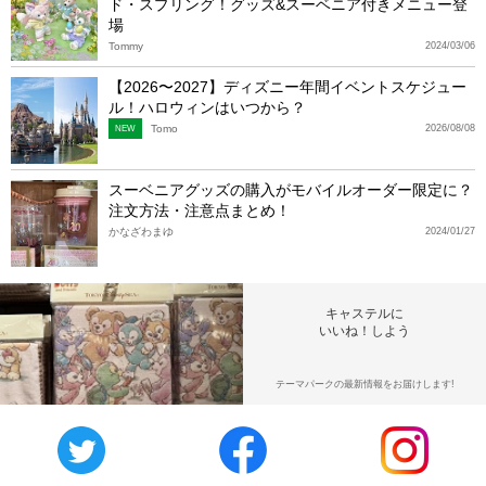
ド・スプリング！グッズ&スーベニア付きメニュー登
場
Tommy
2024/03/06
【2026〜2027】ディズニー年間イベントスケジュー
ル！ハロウィンはいつから？
Tomo
2026/08/08
NEW
スーベニアグッズの購入がモバイルオーダー限定に？
注文方法・注意点まとめ！
かなざわまゆ
2024/01/27
キャステルに
いいね！しよう
テーマパークの最新情報をお届けします!