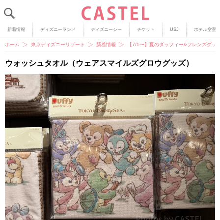
新着情報
ディズニーランド
ディズニーシー
チケット
USJ
ホテル空室
ホーム
東京ディズニーリゾート
新着情報
【7/1〜】夏のダッフィー&フレンズグ
ウォッシュタオル（ウェアスマイルズグロウグッズ）