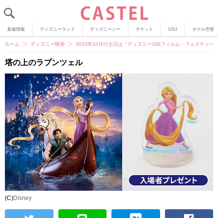
新着情報
ディズニーランド
ディズニーシー
チケット
USJ
ホテル空室
ホーム
ディズニー映画
2023年10月の土日は『ディズニー100フィルム・フェスティ
塔の上のラプンツェル
(C)
Disney