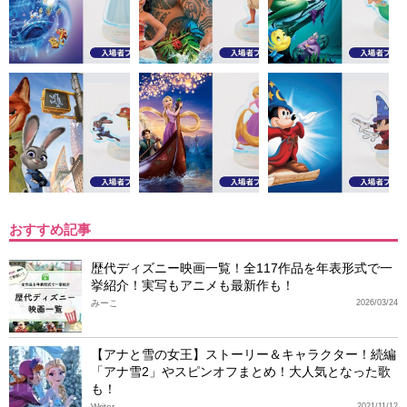
おすすめ記事
歴代ディズニー映画一覧！全117作品を年表形式で一
挙紹介！実写もアニメも最新作も！
みーこ
2026/03/24
【アナと雪の女王】ストーリー＆キャラクター！続編
「アナ雪2」やスピンオフまとめ！大人気となった歌
も！
Writer
2021/11/12