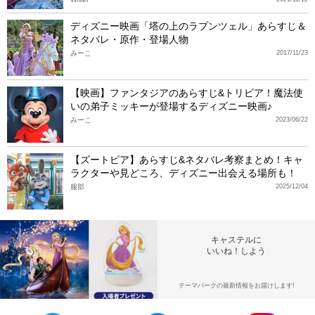
ディズニー映画「塔の上のラプンツェル」あらすじ＆
ネタバレ・原作・登場人物
みーこ
2017/11/23
【映画】ファンタジアのあらすじ&トリビア！魔法使
いの弟子ミッキーが登場するディズニー映画♪
みーこ
2023/06/22
【ズートピア】あらすじ&ネタバレ考察まとめ！キャ
ラクターや見どころ、ディズニー出会える場所も！
服部
2025/12/04
キャステルに
いいね！しよう
テーマパークの最新情報をお届けします!