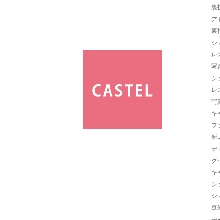
裏
ア
裏
シ
レ
写
シ
レ
写
キ
フ
新
デ
グ
キ
シ
シ
豆
デ