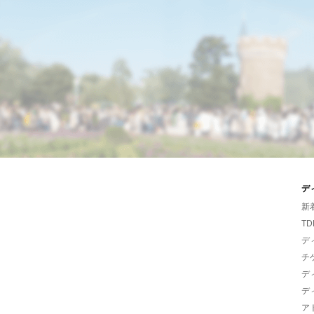
デ
新
TD
デ
チ
デ
デ
ア