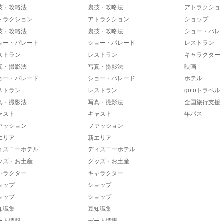
技・攻略法
裏技・攻略法
アトラクショ
トラクション
アトラクション
ショップ
技・攻略法
裏技・攻略法
ショー・パレ
ョー・パレード
ショー・パレード
レストラン
ストラン
レストラン
キャラクター
真・撮影法
写真・撮影法
映画
ョー・パレード
ショー・パレード
ホテル
ストラン
レストラン
gotoトラベル
真・撮影法
写真・撮影法
全国旅行支援
ャスト
キャスト
年パス
ァッション
ファッション
エリア
新エリア
ィズニーホテル
ディズニーホテル
ッズ・お土産
グッズ・お土産
ャラクター
キャラクター
ョップ
ショップ
ョップ
ショップ
知識集
豆知識集
ート情報
デート情報