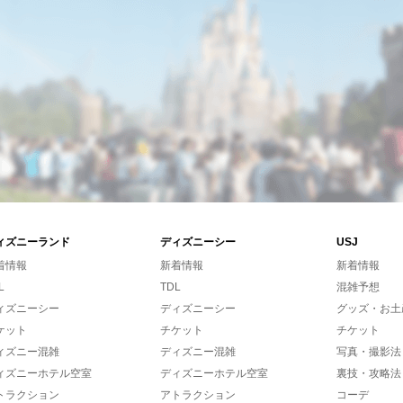
ィズニーランド
ディズニーシー
USJ
着情報
新着情報
新着情報
L
TDL
混雑予想
ィズニーシー
ディズニーシー
グッズ・お土
ケット
チケット
チケット
ィズニー混雑
ディズニー混雑
写真・撮影法
ィズニーホテル空室
ディズニーホテル空室
裏技・攻略法
トラクション
アトラクション
コーデ