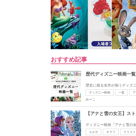
おすすめ記事
歴代ディズニー映画一覧
歴史に残る名作が揃うディズニ
ディズニー映画
一覧
ア
みーこ
【アナと雪の女王】スト
ディズニー映画『アナと雪の女
エルサ
オラフ
クリスト