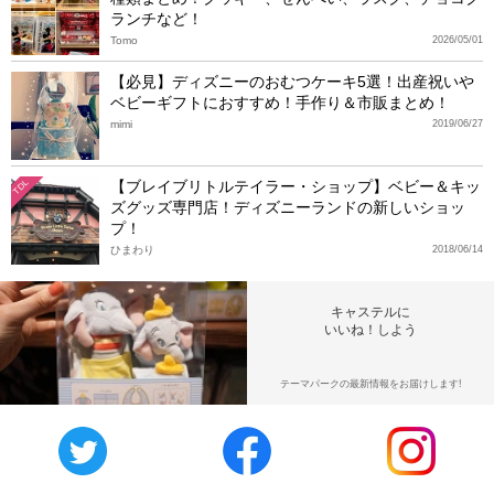
ランチなど！
Tomo
2026/05/01
【必見】ディズニーのおむつケーキ5選！出産祝いや
ベビーギフトにおすすめ！手作り＆市販まとめ！
mimi
2019/06/27
【ブレイブリトルテイラー・ショップ】ベビー＆キッ
TDL
ズグッズ専門店！ディズニーランドの新しいショッ
プ！
ひまわり
2018/06/14
キャステルに
いいね！しよう
テーマパークの最新情報をお届けします!