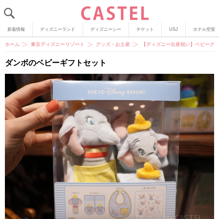
新着情報
ディズニーランド
ディズニーシー
チケット
USJ
ホテル空室
ホーム
東京ディズニーリゾート
グッズ・お土産
【ディズニー出産祝い】ベビーグ
ダンボのベビーギフトセット