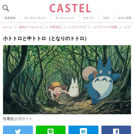
新着情報
ディズニーランド
ディズニーシー
チケット
USJ
ホテル空室
ホーム
国内テーマパーク
中部地方
ジブリパーク
ジブリパーク情報
ジブリ
小トトロと中トトロ（となりのトトロ）
引用元:
公式サイト