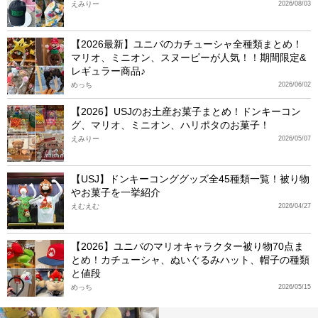
えみりー
2026/08/03
【2026最新】ユニバのカチューシャ全種類まとめ！
マリオ、ミニオン、スヌーピーが人気！！期間限定&
レギュラー商品♪
めっち
2026/06/02
【2026】USJのお土産お菓子まとめ！ドンキーコン
グ、マリオ、ミニオン、ハリポタのお菓子！
えみりー
2026/05/07
【USJ】ドンキーコンググッズ全45種類一覧！被り物
やお菓子を一挙紹介
えむえむ
2026/04/27
【2026】ユニバのマリオキャラクター被り物70点ま
とめ！カチューシャ、ぬいぐるみハット、帽子の種類
と値段
めっち
2026/05/15