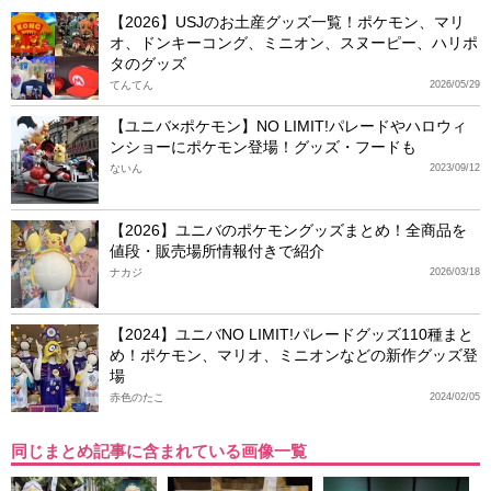
【2026】USJのお土産グッズ一覧！ポケモン、マリ
オ、ドンキーコング、ミニオン、スヌーピー、ハリポ
タのグッズ
てんてん
2026/05/29
【ユニバ×ポケモン】NO LIMIT!パレードやハロウィ
ンショーにポケモン登場！グッズ・フードも
ないん
2023/09/12
【2026】ユニバのポケモングッズまとめ！全商品を
値段・販売場所情報付きで紹介
ナカジ
2026/03/18
【2024】ユニバNO LIMIT!パレードグッズ110種まと
め！ポケモン、マリオ、ミニオンなどの新作グッズ登
場
赤色のたこ
2024/02/05
同じまとめ記事に含まれている画像一覧