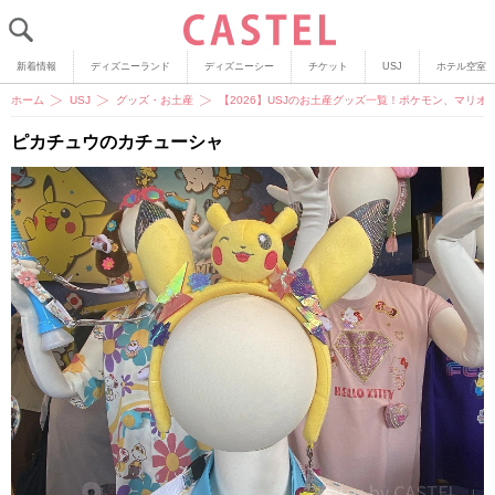
新着情報
ディズニーランド
ディズニーシー
チケット
USJ
ホテル空室
ホーム
USJ
グッズ・お土産
【2026】USJのお土産グッズ一覧！ポケモン、マリ
ピカチュウのカチューシャ