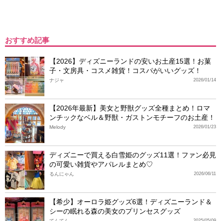
おすすめ記事
【2026】ディズニーランドの安いお土産15選！お菓
子・文房具・コスメ雑貨！コスパがいいグッズ！
ナジャ
2026/01/14
【2026年最新】美女と野獣グッズ全種まとめ！ロマ
ンチックなベル＆野獣・ガストンモチーフのお土産！
Melody
2026/01/23
ディズニーで買える白雪姫のグッズ11選！ファン必見
の可愛い雑貨やアパレルまとめ♡
るんにゃん
2026/06/11
【希少】オーロラ姫グッズ6選！ディズニーランド＆
シーの眠れる森の美女のプリンセスグッズ
てんてん
2025/05/09