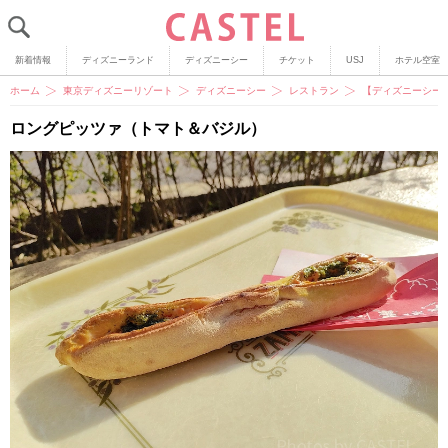
新着情報
ディズニーランド
ディズニーシー
チケット
USJ
ホテル空室
ホーム
東京ディズニーリゾート
ディズニーシー
レストラン
【ディズニーシー
ロングピッツァ（トマト＆バジル）