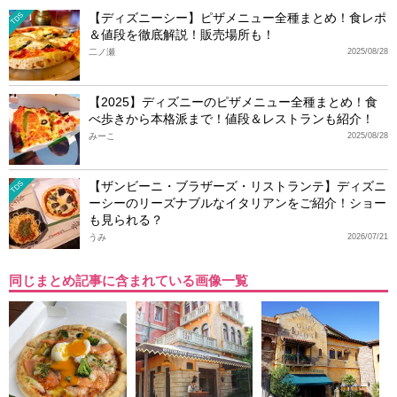
【ディズニーシー】ピザメニュー全種まとめ！食レポ
TDS
＆値段を徹底解説！販売場所も！
二ノ瀬
2025/08/28
【2025】ディズニーのピザメニュー全種まとめ！食
べ歩きから本格派まで！値段＆レストランも紹介！
みーこ
2025/08/28
【ザンビーニ・ブラザーズ・リストランテ】ディズニ
TDS
ーシーのリーズナブルなイタリアンをご紹介！ショー
も見られる？
うみ
2026/07/21
同じまとめ記事に含まれている画像一覧