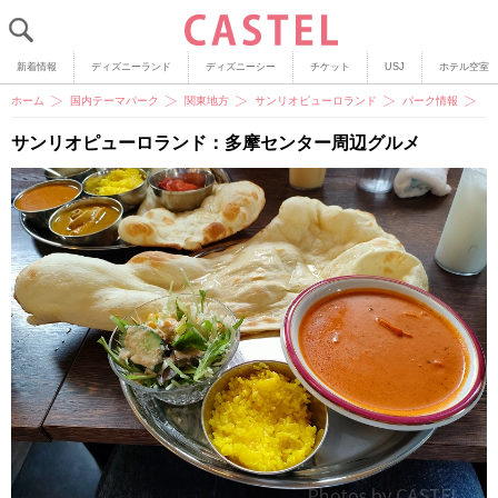
新着情報
ディズニーランド
ディズニーシー
チケット
USJ
ホテル空室
ホーム
国内テーマパーク
関東地方
サンリオピューロランド
パーク情報
【
サンリオピューロランド：多摩センター周辺グルメ