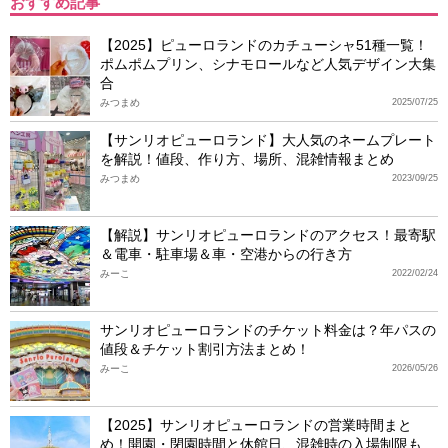
おすすめ記事
【2025】ピューロランドのカチューシャ51種一覧！
ポムポムプリン、シナモロールなど人気デザイン大集
合
みつまめ
2025/07/25
【サンリオピューロランド】大人気のネームプレート
を解説！値段、作り方、場所、混雑情報まとめ
みつまめ
2023/09/25
【解説】サンリオピューロランドのアクセス！最寄駅
＆電車・駐車場＆車・空港からの行き方
みーこ
2022/02/24
サンリオピューロランドのチケット料金は？年パスの
値段＆チケット割引方法まとめ！
みーこ
2026/05/26
【2025】サンリオピューロランドの営業時間まと
め！開園・閉園時間と休館日、混雑時の入場制限も