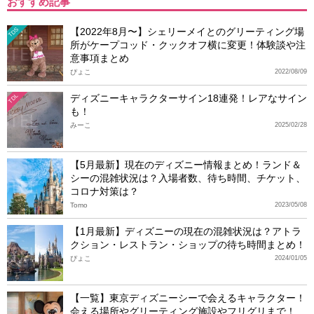
おすすめ記事
【2022年8月〜】シェリーメイとのグリーティング場
TDS
所がケープコッド・クックオフ横に変更！体験談や注
意事項まとめ
ぴょこ
2022/08/09
ディズニーキャラクターサイン18連発！レアなサイン
TDL
も！
みーこ
2025/02/28
【5月最新】現在のディズニー情報まとめ！ランド＆
シーの混雑状況は？入場者数、待ち時間、チケット、
コロナ対策は？
Tomo
2023/05/08
【1月最新】ディズニーの現在の混雑状況は？アトラ
クション・レストラン・ショップの待ち時間まとめ！
ぴょこ
2024/01/05
【一覧】東京ディズニーシーで会えるキャラクター！
会える場所やグリーティング施設やフリグリまで！