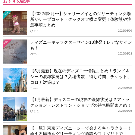
おすすめ記事
【2022年8月〜】シェリーメイとのグリーティング場
TDS
所がケープコッド・クックオフ横に変更！体験談や注
意事項まとめ
ぴょこ
2022/08/09
ディズニーキャラクターサイン18連発！レアなサイン
TDL
も！
みーこ
2025/02/28
【5月最新】現在のディズニー情報まとめ！ランド＆
シーの混雑状況は？入場者数、待ち時間、チケット、
コロナ対策は？
Tomo
2023/05/08
【1月最新】ディズニーの現在の混雑状況は？アトラ
クション・レストラン・ショップの待ち時間まとめ！
ぴょこ
2024/01/05
【一覧】東京ディズニーシーで会えるキャラクター！
会える場所やグリーティング施設やフリグリまで！