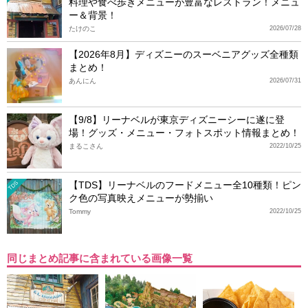
料理や食べ歩きメニューが豊富なレストラン！メニュ
ー＆背景！
たけのこ
2026/07/28
【2026年8月】ディズニーのスーベニアグッズ全種類
まとめ！
あんにん
2026/07/31
【9/8】リーナベルが東京ディズニーシーに遂に登
場！グッズ・メニュー・フォトスポット情報まとめ！
まるこさん
2022/10/25
【TDS】リーナベルのフードメニュー全10種類！ピン
TDS
ク色の写真映えメニューが勢揃い
Tommy
2022/10/25
同じまとめ記事に含まれている画像一覧