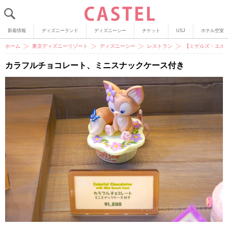
新着情報
ディズニーランド
ディズニーシー
チケット
USJ
ホテル空室
ホーム
東京ディズニーリゾート
ディズニーシー
レストラン
【ミゲルズ・エル
カラフルチョコレート、ミニスナックケース付き