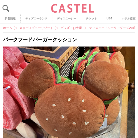
新着情報
ディズニーランド
ディズニーシー
チケット
USJ
ホテル空室
ホーム
東京ディズニーリゾート
グッズ・お土産
ディズニーインテリアグッズ20選
パークフードバーガークッション