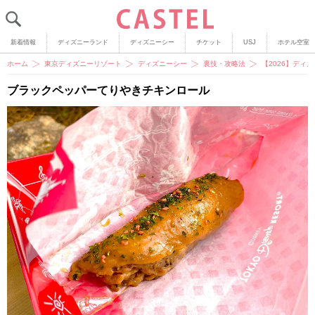
新着情報
ディズニーランド
ディズニーシー
チケット
USJ
ホテル空室
ホーム
東京ディズニーリゾート
ディズニーシー
裏技・攻略法
【2026】ディ
ブラックペッパーてりやきチキンロール