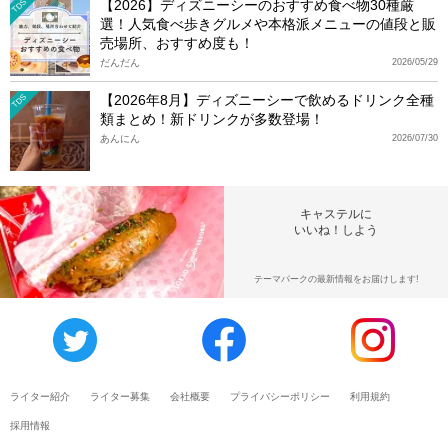
【2026】ディズニーシーのおすすめ食べ物30種厳
TDS
選！人気食べ歩きグルメや本格派メニューの値段と販
売場所、おすすめ度も！
だんだん
2026/05/29
【2026年8月】ディズニーシーで飲めるドリンク全種
TDS
類まとめ！新ドリンクが多数登場！
あんにん
2026/07/30
キャステルに
いいね！しよう
テーマパークの最新情報をお届けします!
ライター紹介
ライター募集
会社概要
プライバシーポリシー
利用規約
採用情報