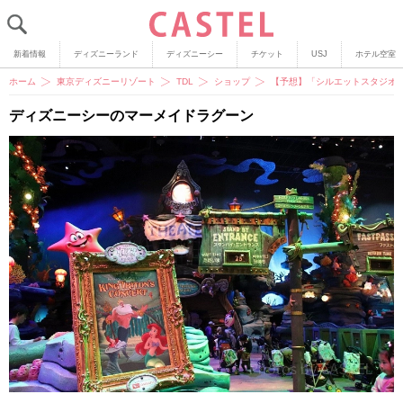
新着情報
ディズニーランド
ディズニーシー
チケット
USJ
ホテル空室
ホーム
東京ディズニーリゾート
TDL
ショップ
【予想】「シルエットスタジオ
ディズニーシーのマーメイドラグーン