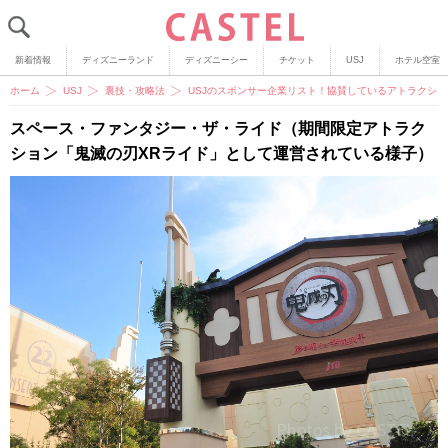
新着情報
ディズニーランド
ディズニーシー
チケット
USJ
ホテル空室
ホーム
USJ
裏技・攻略法
USJのスポンサー企業リスト！協賛しているアトラクシ
スペース・ファンタジー・ザ・ライド（期間限定アトラク
ション「鬼滅の刃XRライド」として運営されている様子）