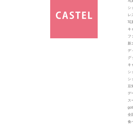
写
シ
レ
写
キ
フ
新
デ
グ
キ
シ
シ
豆
デ
ス
go
全
食