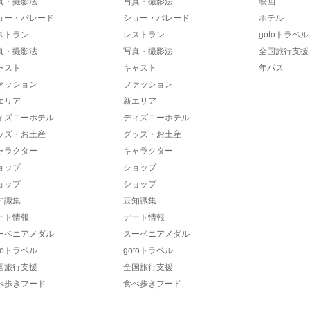
真・撮影法
写真・撮影法
映画
ョー・パレード
ショー・パレード
ホテル
ストラン
レストラン
gotoトラベル
真・撮影法
写真・撮影法
全国旅行支援
ャスト
キャスト
年パス
ァッション
ファッション
エリア
新エリア
ィズニーホテル
ディズニーホテル
ッズ・お土産
グッズ・お土産
ャラクター
キャラクター
ョップ
ショップ
ョップ
ショップ
知識集
豆知識集
ート情報
デート情報
ーベニアメダル
スーベニアメダル
toトラベル
gotoトラベル
国旅行支援
全国旅行支援
べ歩きフード
食べ歩きフード