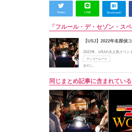
Twitter
LINE
Bookmark!
「フルール・デ・セゾン・スペ
【USJ】2022年名
2022年、USJの大人気イベ
マンゴームース
きのこ。
同じまとめ記事に含まれている