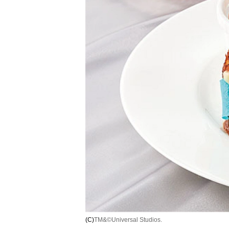
(C)
TM&©Universal Studios.