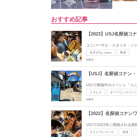
おすすめ記事
【2023】USJ名探
ユニバーサル・スタジオ・ジャパ
仕方がないyaco
再演
yaco
【USJ】名探偵コナン
USJで開催中のイベント『ユニ
ミスレス
オープニングイベ
yaco
【2022】名探偵コナ
USJで2022年に開催される
エクスプレスパス
赤井