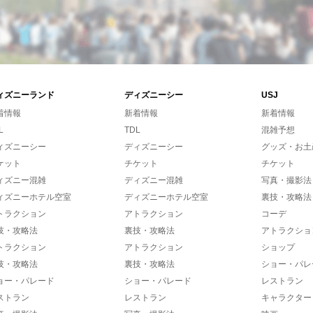
ィズニーランド
ディズニーシー
USJ
着情報
新着情報
新着情報
L
TDL
混雑予想
ィズニーシー
ディズニーシー
グッズ・お土
ケット
チケット
チケット
ィズニー混雑
ディズニー混雑
写真・撮影法
ィズニーホテル空室
ディズニーホテル空室
裏技・攻略法
トラクション
アトラクション
コーデ
技・攻略法
裏技・攻略法
アトラクショ
トラクション
アトラクション
ショップ
技・攻略法
裏技・攻略法
ショー・パレ
ョー・パレード
ショー・パレード
レストラン
ストラン
レストラン
キャラクター