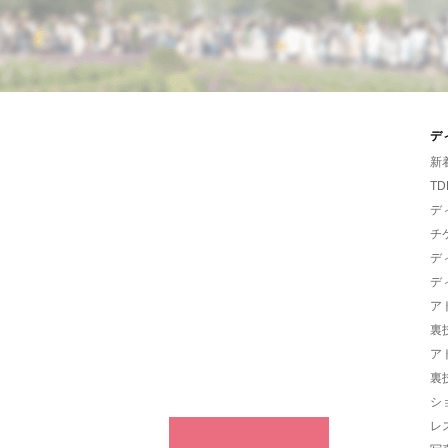
デ
新
TD
デ
チ
デ
デ
ア
裏
ア
裏
シ
レ