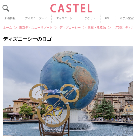
新着情報
ディズニーランド
ディズニーシー
チケット
USJ
ホテル空室
ホーム
東京ディズニーリゾート
ディズニーシー
裏技・攻略法
【TDS】ディ
ディズニーシーのロゴ