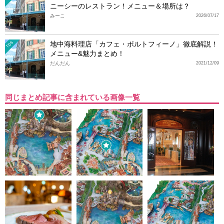
ニーシーのレストラン！メニュー＆場所は？
みーこ
2026/07/17
地中海料理店「カフェ・ポルトフィーノ」徹底解説！
TDS
メニュー&魅力まとめ！
だんだん
2021/12/09
同じまとめ記事に含まれている画像一覧