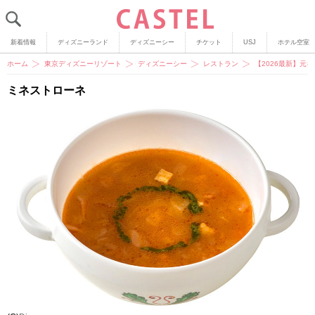
新着情報
ディズニーランド
ディズニーシー
チケット
USJ
ホテル空室
ホーム
東京ディズニーリゾート
ディズニーシー
レストラン
【2026最新】元
ミネストローネ