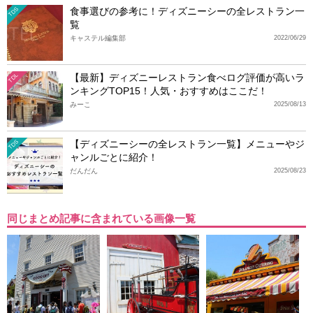
食事選びの参考に！ディズニーシーの全レストラン一
TDS
覧
キャステル編集部
2022/06/29
【最新】ディズニーレストラン食べログ評価が高いラ
TDL
ンキングTOP15！人気・おすすめはここだ！
みーこ
2025/08/13
【ディズニーシーの全レストラン一覧】メニューやジ
TDS
ャンルごとに紹介！
だんだん
2025/08/23
同じまとめ記事に含まれている画像一覧