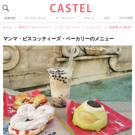
新着情報
ディズニーランド
ディズニーシー
チケット
USJ
ホテル空室
ホーム
東京ディズニーリゾート
ディズニーシー
レストラン
食事選びの参考に
マンマ・ビスコッティーズ・ベーカリーのメニュー