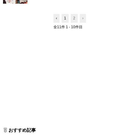
‹
1
2
›
全11件 1 - 10件目
おすすめ記事