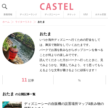
新着情報
ディズニーランド
ディズニーシー
チケット
USJ
ホテル空室
ホーム
ライターリスト
おたま
おたま
いつか海外ディズニーへ行くための貯金をして
は、舞浜で散財をしていくおたまです。
パークでお酒を飲みながらポップコーンを食べる
ことが何よりの楽しみでです。
読んでくださった方がパークへ行ったときに、見
てみようかな、実践してみよう、そう思ってもら
えるような文章が書けるように頑張ります！
11
記事
%
おたま
の公開記事一覧
ディズニーシーの自販機の設置場所マップ&飲み物の
TDS