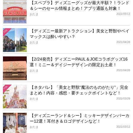
【スペプラ】ディズニーグッズが最大半額？！ランド
＆シーのセール情報まとめ！アプリ通販も対象！
おたま
2021/05/13
【ディズニー最新アトラクション】美女と野獣やベイ
TDL
マックスは酔いやすい？
おたま
2021/04/28
【2/24発売】ディズニーPAUL＆JOEコラボグッズ16
選！ミニー＆デイジーデザインの限定お土産！
おたま
2021/04/26
【ネタバレ】「美女と野獣“魔法のものがたり”」完全
TDL
まとめ！内容・感想・要チェックポイントなど！
おたま
2021/03/29
【ディズニーランド＆シー】ミッキーデザインパーカ
ー12選！耳付き＆ロゴデザインなど！
おたま
2021/03/12