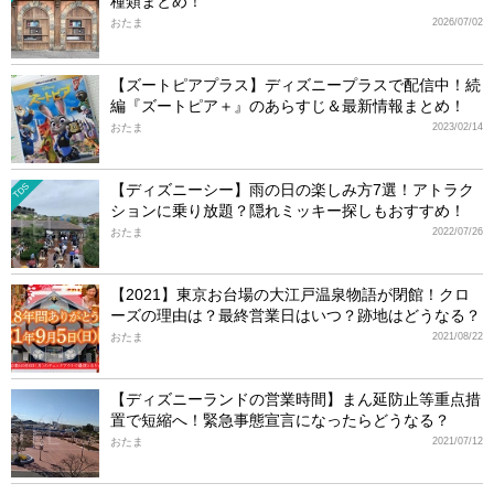
種類まとめ！
おたま
2026/07/02
【ズートピアプラス】ディズニープラスで配信中！続
編『ズートピア＋』のあらすじ＆最新情報まとめ！
おたま
2023/02/14
【ディズニーシー】雨の日の楽しみ方7選！アトラク
TDS
ションに乗り放題？隠れミッキー探しもおすすめ！
おたま
2022/07/26
【2021】東京お台場の大江戸温泉物語が閉館！クロ
ーズの理由は？最終営業日はいつ？跡地はどうなる？
おたま
2021/08/22
【ディズニーランドの営業時間】まん延防止等重点措
置で短縮へ！緊急事態宣言になったらどうなる？
おたま
2021/07/12