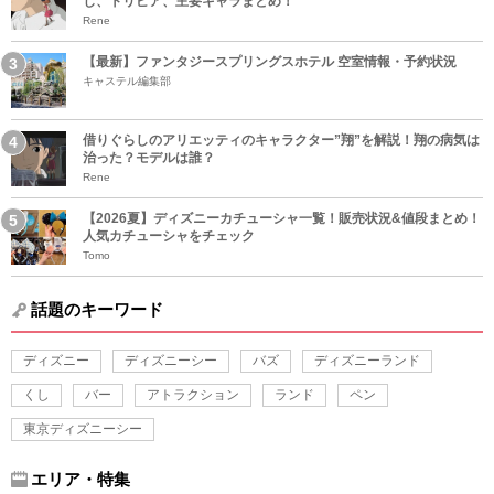
じ、トリビア、主要キャラまとめ！
Rene
【最新】ファンタジースプリングスホテル 空室情報・予約状況
キャステル編集部
借りぐらしのアリエッティのキャラクター”翔”を解説！翔の病気は
治った？モデルは誰？
Rene
【2026夏】ディズニーカチューシャ一覧！販売状況&値段まとめ！
人気カチューシャをチェック
Tomo
話題のキーワード
ディズニー
ディズニーシー
バズ
ディズニーランド
くし
バー
アトラクション
ランド
ペン
東京ディズニーシー
エリア・特集