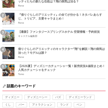
ッティたちの新たな住処は？翔の病気は治る？
Rene
『借りぐらしのアリエッティ』の全てが分かる！ネタバレあらす
じ、トリビア、主要キャラまとめ！
Rene
【最新】ファンタジースプリングスホテル 空室情報・予約状況
キャステル編集部
借りぐらしのアリエッティのキャラクター”翔”を解説！翔の病気は
治った？モデルは誰？
Rene
【2026夏】ディズニーカチューシャ一覧！販売状況&値段まとめ！
人気カチューシャをチェック
Tomo
話題のキーワード
ディズニー
ディズニーシー
バズ
ディズニーランド
くし
バー
アトラクション
ランド
ペン